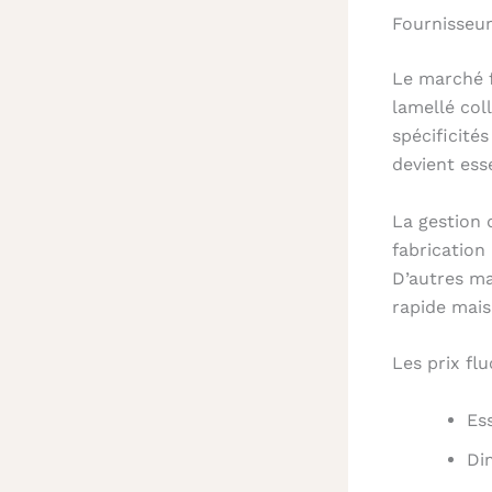
Fournisseur
Le marché f
lamellé col
spécificité
devient ess
La gestion d
fabrication
D’autres ma
rapide mais
Les prix flu
Es
Di