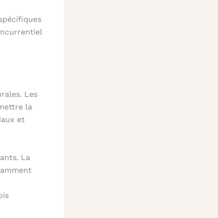
spécifiques
ncurrentiel
urales. Les
mettre la
iaux et
ants. La
otamment
ois