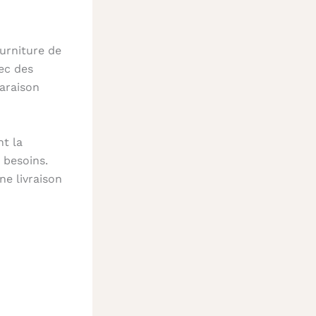
urniture de
ec des
paraison
nt la
 besoins.
e livraison