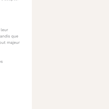
 leur
tandis que
tout majeur
es