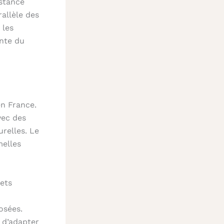
istance
allèle des
 les
ante du
en France.
vec des
relles. Le
melles
ets
osées.
 d’adapter