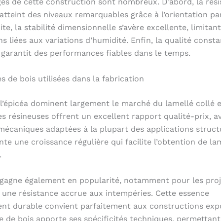
es de cette construction sont nombreux. D’abord, la rés
tteint des niveaux remarquables grâce à l’orientation par
ite, la stabilité dimensionnelle s’avère excellente, limitant
s liées aux variations d’humidité. Enfin, la qualité const
i garantit des performances fiables dans le temps.
s de bois utilisées dans la fabrication
 l’épicéa dominent largement le marché du lamellé collé 
s résineuses offrent un excellent rapport qualité-prix, a
mécaniques adaptées à la plupart des applications structu
nte une croissance régulière qui facilite l’obtention de la
.
 gagne également en popularité, notamment pour les proj
 une résistance accrue aux intempéries. Cette essence
nt durable convient parfaitement aux constructions exp
 de bois apporte ses spécificités techniques, permettant