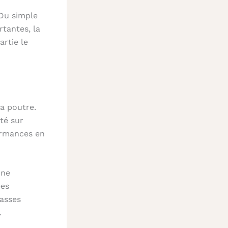
 Du simple
tantes, la
artie le
a poutre.
té sur
ormances en
une
ées
lasses
.