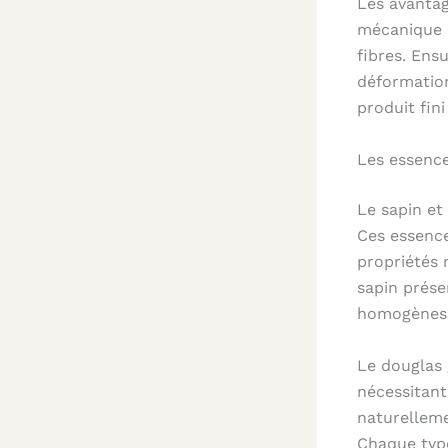
Les avantag
mécanique a
fibres. Ensu
déformation
produit fin
Les essence
Le sapin et
Ces essence
propriétés 
sapin prése
homogènes
Le douglas
nécessitant
naturelleme
Chaque type