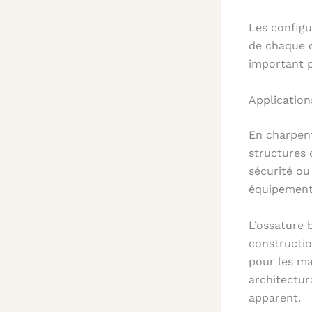
Les configu
de chaque c
important p
Application
En charpent
structures 
sécurité ou
équipements
L’ossature 
constructio
pour les ma
architectur
apparent.