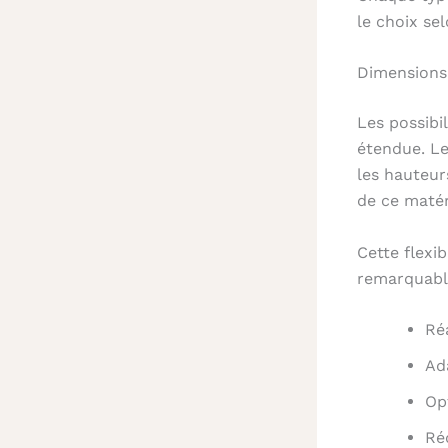
le choix se
Dimensions 
Les possibi
étendue. Le
les hauteur
de ce matér
Cette flexi
remarquabl
Ré
Ad
Op
Ré