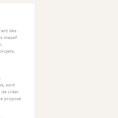
rant des
s massif
r,
projets.
t
es, sont
 de créer
ue propose