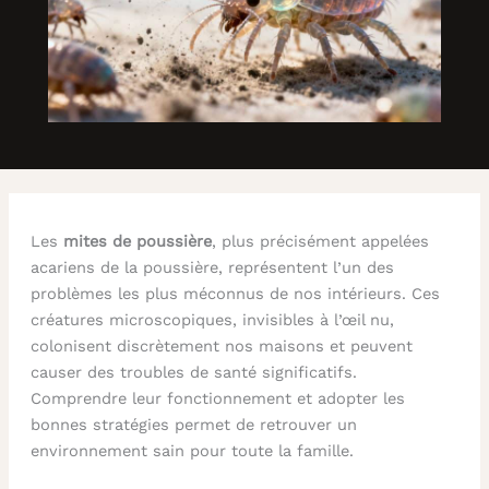
Les
mites de poussière
, plus précisément appelées
acariens de la poussière, représentent l’un des
problèmes les plus méconnus de nos intérieurs. Ces
créatures microscopiques, invisibles à l’œil nu,
colonisent discrètement nos maisons et peuvent
causer des troubles de santé significatifs.
Comprendre leur fonctionnement et adopter les
bonnes stratégies permet de retrouver un
environnement sain pour toute la famille.