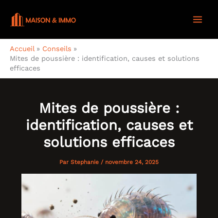
Aller
au
contenu
Accueil
Conseils
Mites de poussière : identification, causes et solutions
efficaces
Mites de poussière :
identification, causes et
solutions efficaces
Par
Stephanie
/
novembre 24, 2025