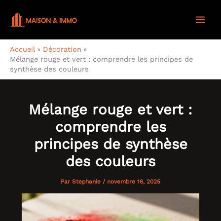
Aller
au
contenu
Accueil
Décoration
Mélange rouge et vert : comprendre les principes de
synthèse des couleurs
Mélange rouge et vert :
comprendre les
principes de synthèse
des couleurs
Par
Stephanie
/
novembre 16, 2025