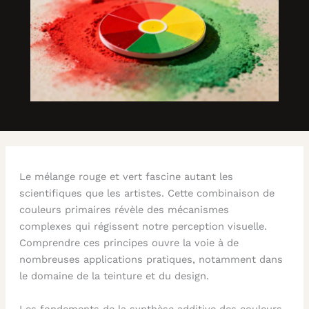
Le mélange rouge et vert fascine autant les
scientifiques que les artistes. Cette combinaison de
couleurs primaires révèle des mécanismes
complexes qui régissent notre perception visuelle.
Comprendre ces principes ouvre la voie à de
nombreuses applications pratiques, notamment dans
le domaine de la teinture et du design.
Les fondements de la synthèse additive des couleurs