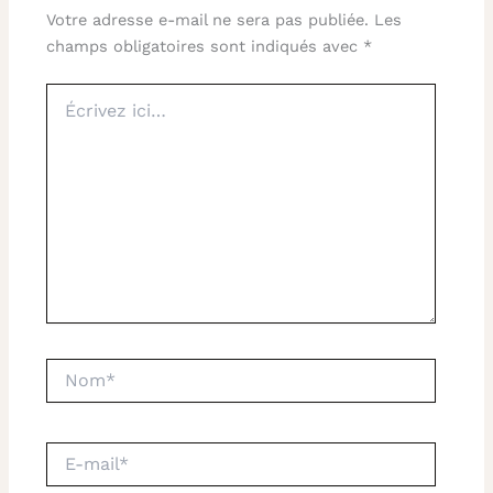
Votre adresse e-mail ne sera pas publiée.
Les
champs obligatoires sont indiqués avec
*
Écrivez
ici…
Nom*
E-
mail*