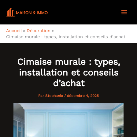
Aller
au
contenu
Accueil
Décoration
Cimaise murale : types, installation et conseils d’achat
Cimaise murale : types,
installation et conseils
d’achat
Par
Stephanie
/
décembre 4, 2025